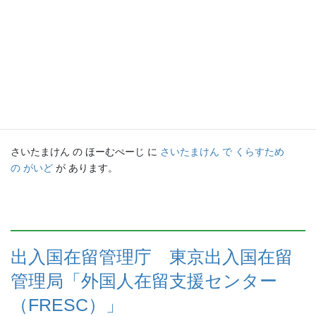
まいしゅう すいようび ごぜん9じから12じ すぺいんご
【ばしょ】 しやくしょ Aとう 2かい ちいきしんこうか
埼玉県のホームページに、外国人向け多言語生活ガイド「埼玉県
暮らしのガイド」が掲載されています。
さいたまけん の ほーむぺーじ に
さいたまけん で くらすため
の がいど
が あります。
出入国在留管理庁 東京出入国在留
管理局「外国人在留支援センター
（FRESC）」