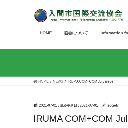
HOME
協会について
Information f
HOME
NEWS
IRUMA COM+COM July issue
2021-07-01
/ 最終更新日 :
2021-07-01
isociety
IRUMA COM+COM July