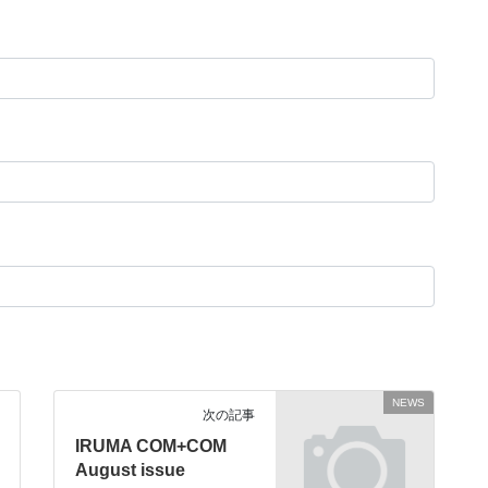
NEWS
次の記事
IRUMA COM+COM
August issue